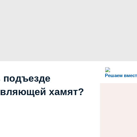
в подъезде
Решаем вмест
авляющей хамят?