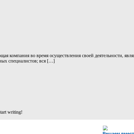
я компания во время осуществления своей деятельности, являю
ных специалистов; вся […]
tart writing!
Решаем вмест