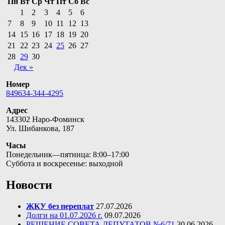
Пн
Вт
Ср
Чт
Пт
Сб
Вс
1
2
3
4
5
6
7
8
9
10
11
12
13
14
15
16
17
18
19
20
21
22
23
24
25
26
27
28
29
30
Дек »
Номер
849634-344-4295
Адрес
143302 Наро-Фоминск
Ул. Шибанкова, 187
Часы
Понедельник—пятница: 8:00–17:00
Суббота и воскресенье: выходной
Новости
ЖКУ без переплат
27.07.2026
Долги на 01.07.2026 г.
09.07.2026
РЕШЕНИЕ СОВЕТА ДЕПУТАТОВ №6/71
30.06.2026