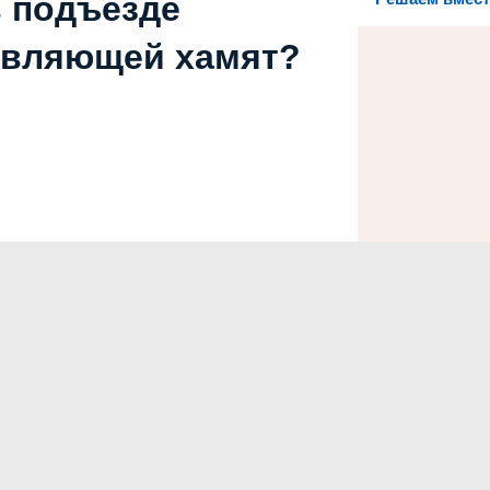
в подъезде
авляющей хамят?