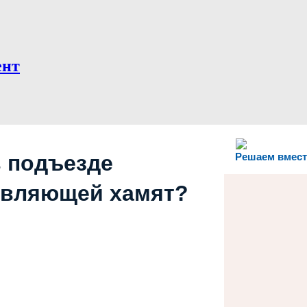
ент
в подъезде
Решаем вмест
авляющей хамят?