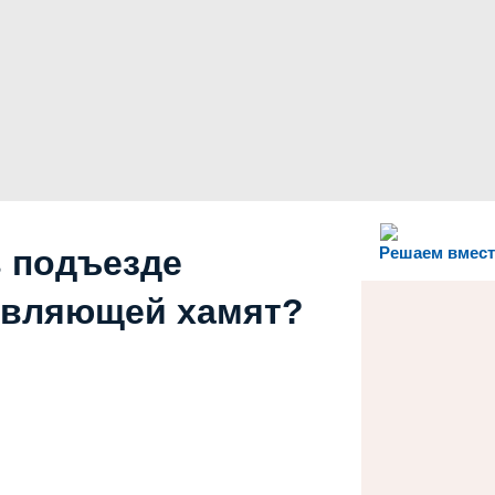
в подъезде
Решаем вмест
авляющей хамят?