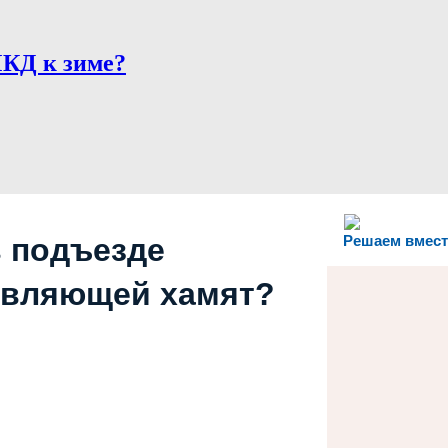
МКД к зиме?
в подъезде
Решаем вмест
авляющей хамят?