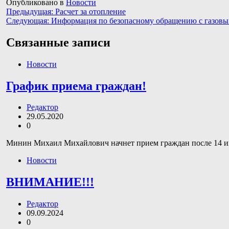
Опубликовано в
Новости
Навигация
Предыдущая:
Расчет за отопление
Следующая:
Информация по безопасному обращению с газовы
по
записям
Связанные записи
Новости
График приема граждан!
Редактор
29.05.2020
0
Минин Михаил Михайлович начнет прием граждан после 14 июн
Новости
ВНИМАНИЕ!!!
Редактор
09.09.2024
0