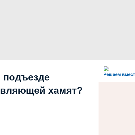
в подъезде
Решаем вмест
авляющей хамят?