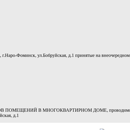
ь, г.Наро-Фоминск, ул.Бобруйская, д.1 принятые на внеочередн
МЕЩЕНИЙ В МНОГОКВАРТИРНОМ ДОМЕ, проводимого в фо
йская, д.1