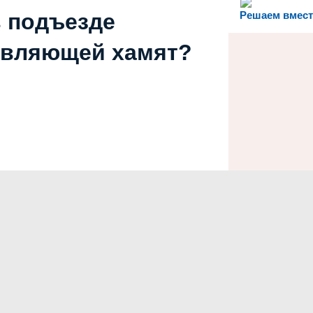
в подъезде
Решаем вмест
авляющей хамят?