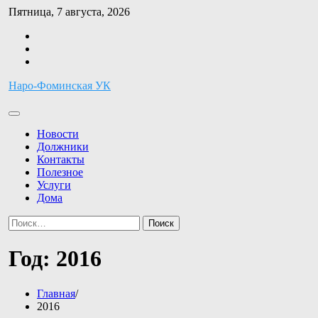
Перейти
Пятница, 7 августа, 2026
к
Facebook
содержимому
Twitter
Instagram
Наро-Фоминская УК
Новости
Должники
Контакты
Полезное
Услуги
Дома
Найти:
Год:
2016
Главная
2016