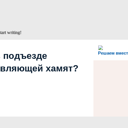
tart writing!
в подъезде
Решаем вмест
авляющей хамят?