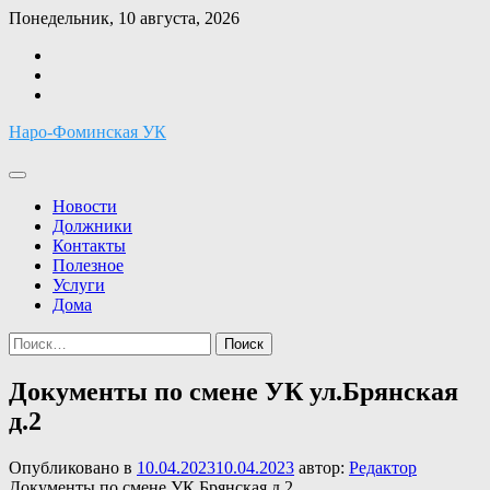
Перейти
Понедельник, 10 августа, 2026
к
Facebook
содержимому
Twitter
Instagram
Наро-Фоминская УК
Новости
Должники
Контакты
Полезное
Услуги
Дома
Найти:
Документы по смене УК ул.Брянская
д.2
Опубликовано в
10.04.2023
10.04.2023
автор:
Редактор
Документы по смене УК Брянская д.2