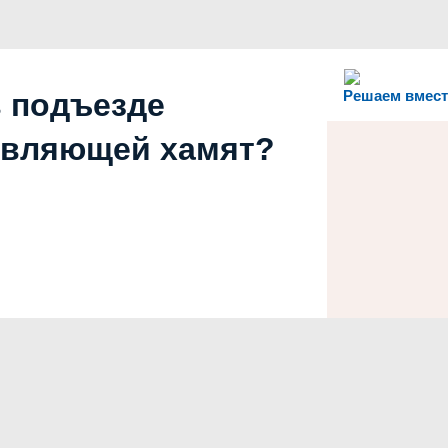
в подъезде
Решаем вмест
авляющей хамят?