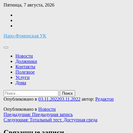
Перейти
Пятница, 7 августа, 2026
к
Facebook
содержимому
Twitter
Instagram
Наро-Фоминская УК
Новости
Должники
Контакты
Полезное
Услуги
Дома
Найти:
Опубликовано в
03.11.2022
03.11.2022
автор:
Редактор
Опубликовано в
Новости
Навигация
Предыдущая:
Предыдущая запись
Следующая:
Тотальный тест. Доступная среда
по
записям
Связанные записи