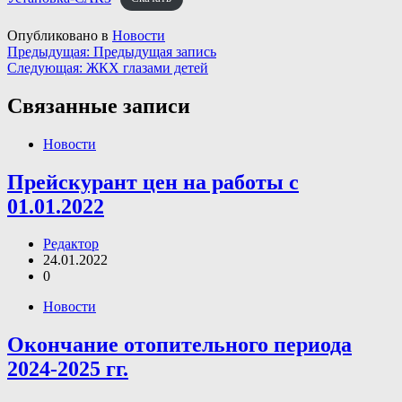
Опубликовано в
Новости
Навигация
Предыдущая:
Предыдущая запись
Следующая:
ЖКХ глазами детей
по
записям
Связанные записи
Новости
Прейскурант цен на работы с
01.01.2022
Редактор
24.01.2022
0
Новости
Окончание отопительного периода
2024-2025 гг.