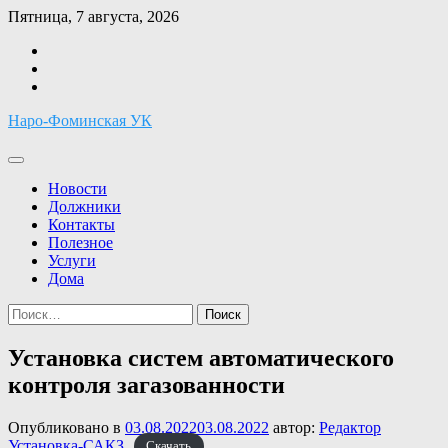
Перейти
Пятница, 7 августа, 2026
к
Facebook
содержимому
Twitter
Instagram
Наро-Фоминская УК
Новости
Должники
Контакты
Полезное
Услуги
Дома
Найти:
Установка систем автоматического
контроля загазованности
Опубликовано в
03.08.2022
03.08.2022
автор:
Редактор
Установка-САКЗ
Скачать