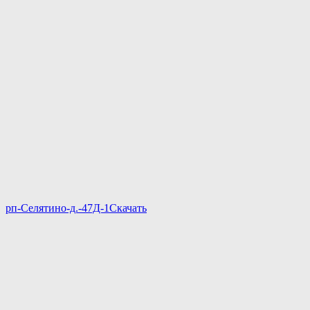
рп-Селятино-д.-47Д-1
Скачать