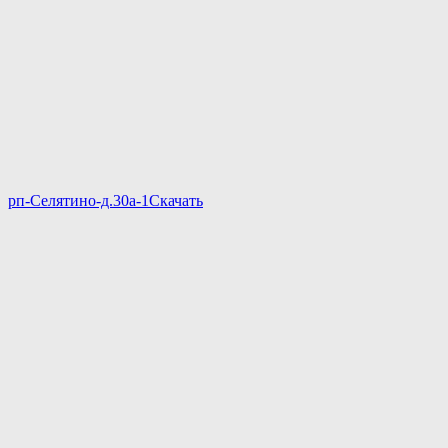
рп-Селятино-д.30а-1
Скачать