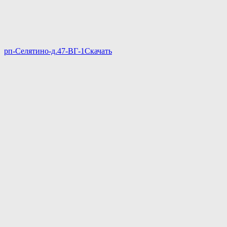
рп-Селятино-д.47-ВГ-1
Скачать