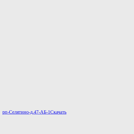
рп-Селятино-д.47-АБ-1
Скачать