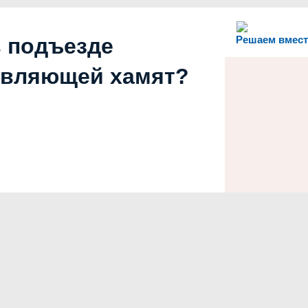
в подъезде
Решаем вмест
авляющей хамят?