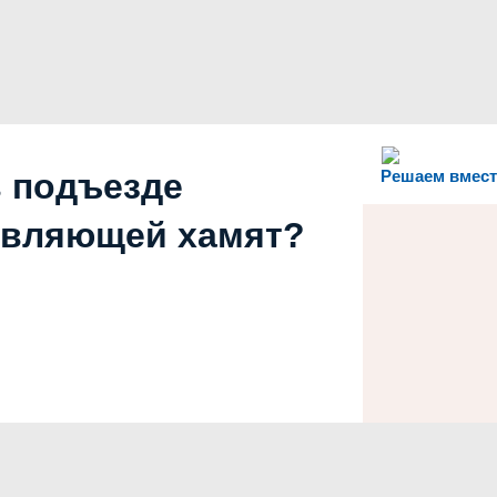
в подъезде
Решаем вмест
авляющей хамят?