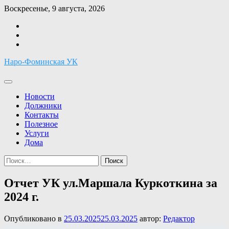
Перейти
Воскресенье, 9 августа, 2026
к
Facebook
содержимому
Twitter
Instagram
Наро-Фоминская УК
Новости
Должники
Контакты
Полезное
Услуги
Дома
Найти:
Отчет УК ул.Маршала Куркоткина за
2024 г.
Опубликовано в
25.03.2025
25.03.2025
автор:
Редактор