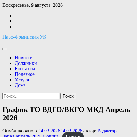
Перейти
Воскресенье, 9 августа, 2026
к
Facebook
содержимому
Twitter
Instagram
Наро-Фоминская УК
Новости
Должники
Контакты
Полезное
Услуги
Дома
Найти:
График ТО ВДГО/ВКГО МКД Апрель
2026
Опубликовано в
24.03.2026
24.03.2026
автор:
Редактор
Запад-апрель-2026-Общий.
Скачать