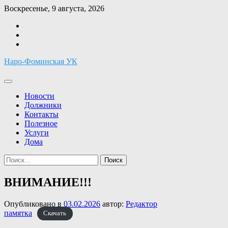
Перейти
Воскресенье, 9 августа, 2026
к
Facebook
содержимому
Twitter
Instagram
Наро-Фоминская УК
Новости
Должники
Контакты
Полезное
Услуги
Дома
Найти:
ВНИМАНИЕ!!!
Опубликовано в
03.02.2026
автор:
Редактор
памятка
Скачать