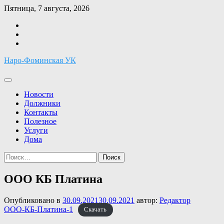
Перейти
Пятница, 7 августа, 2026
к
Facebook
содержимому
Twitter
Instagram
Наро-Фоминская УК
Новости
Должники
Контакты
Полезное
Услуги
Дома
Найти:
ООО КБ Платина
Опубликовано в
30.09.2021
30.09.2021
автор:
Редактор
ООО-КБ-Платина-1
Скачать