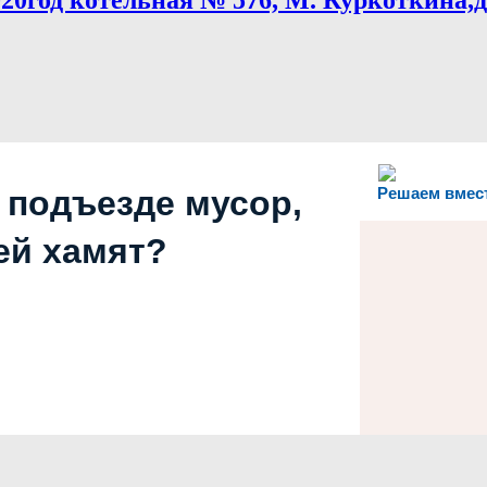
0год котельная № 576, М. Куркоткина,д.
 подъезде мусор,
Решаем вмес
ей хамят?