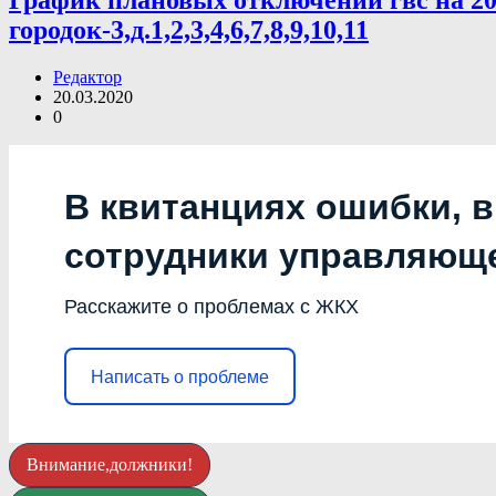
График плановых отключений гвс на 202
городок-3,д.1,2,3,4,6,7,8,9,10,11
Редактор
20.03.2020
0
В квитанциях ошибки, в
сотрудники управляющ
Расскажите о проблемах с ЖКХ
Написать о проблеме
Внимание,должники!